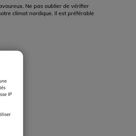
avoureux. Ne pas oublier de vérifier
otre climat nordique. Il est préférable
 une
tés
sse IP
iliser