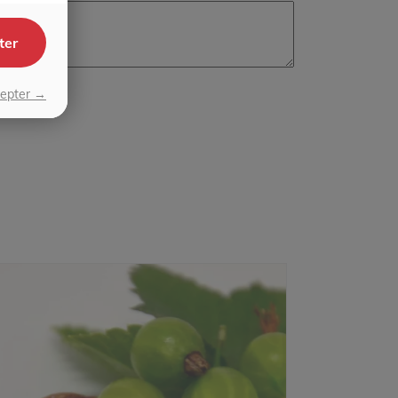
ter
cepter →