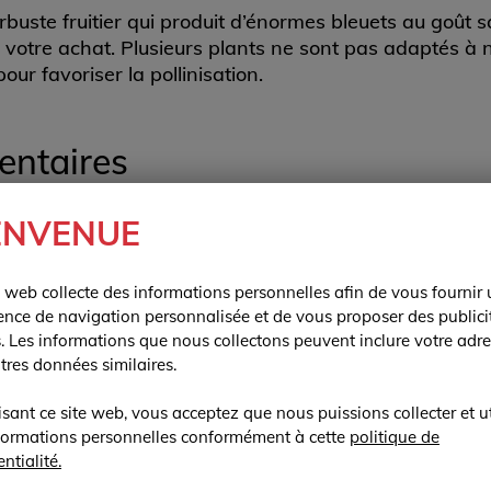
buste fruitier qui produit d’énormes bleuets au goût s
r votre achat. Plusieurs plants ne sont pas adaptés à n
our favoriser la pollinisation.
entaires
ENVENUE
e web collecte des informations personnelles afin de vous fournir
ence de navigation personnalisée et de vous proposer des publici
s. Les informations que nous collectons peuvent inclure votre adre
utres données similaires.
iott – Bleuetier en corymbe”
lisant ce site web, vous acceptez que nous puissions collecter et ut
ée.
Les champs obligatoires sont indiqués avec
*
formations personnelles conformément à cette
politique de
ntialité.