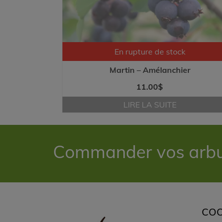
En rupture de stock
Martin – Amélanchier
11.00
$
LIRE LA SUITE
Commander vos arbust
CO