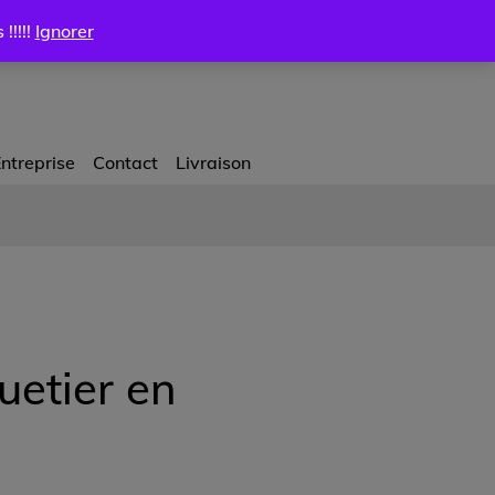
Certificat cadeau
Mon compte
Livraison
0.00
$
!!!!!
Ignorer
ntreprise
Contact
Livraison
euetier en