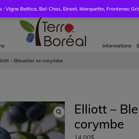
: Vigne Baltica, Bel-Chas, Einset, Marquette, Frontenac Gris 
ne
Informations
E
lliott – Bleuetier en corymbe
Elliott – Bl
corymbe
14.00
$