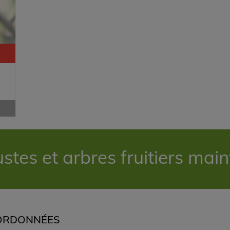
es et arbres fruitiers mai
ORDONNÉES