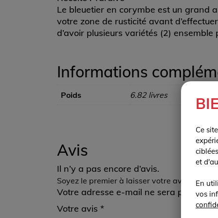
Le bleuetier en corymbe est un grand ar
votre zone de rusticité avant d’effectue
d’avoir plusieurs variétés (2) ensemble p
Informations complém
Poids
6.82 livres
BI
Ce sit
expéri
Avis
ciblée
et d'a
Il n’y a pas encore d’avis.
Soyez le premier à laisser votre avis sur “Ell
En uti
Votre adresse e-mail ne sera pas publi
vos in
confide
Votre avis
*