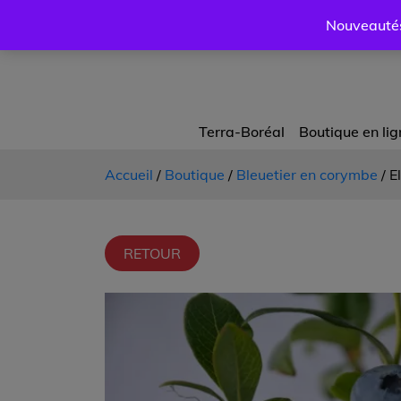
Nouveautés 
Terra-Boréal
Boutique en lig
Accueil
/
Boutique
/
Bleuetier en corymbe
/ E
RETOUR