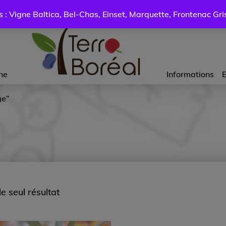
: Vigne Baltica, Bel-Chas, Einset, Marquette, Frontenac Gris 
ne
Informations
E
ge”
le seul résultat