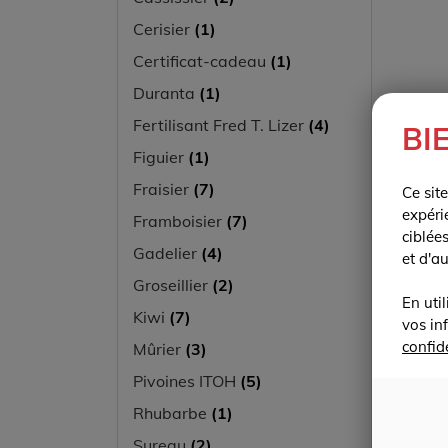
Cerisier
(1)
Certificat-cadeau
(1)
Duranta
(1)
Fertilisant Fred T. Lizer
(4)
BI
Figuier
(1)
Fraisier
(7)
Ce sit
expéri
Framboisier
(7)
ciblée
Gadelier
(4)
et d'a
Groseillier
(2)
En uti
Kiwi
(7)
vos in
confide
Mûrier
(3)
Pivoines ITOH
(5)
Rhubarbe
(1)
Sureau
(2)