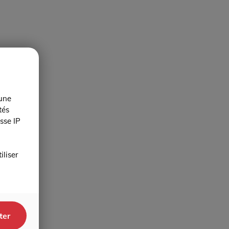
 une
tés
sse IP
iliser
ter