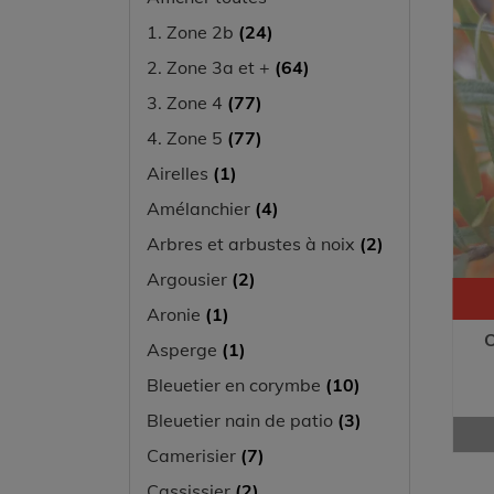
1. Zone 2b
(24)
2. Zone 3a et +
(64)
3. Zone 4
(77)
4. Zone 5
(77)
Airelles
(1)
Amélanchier
(4)
Arbres et arbustes à noix
(2)
Argousier
(2)
Aronie
(1)
O
Asperge
(1)
Bleuetier en corymbe
(10)
Bleuetier nain de patio
(3)
Camerisier
(7)
Cassissier
(2)