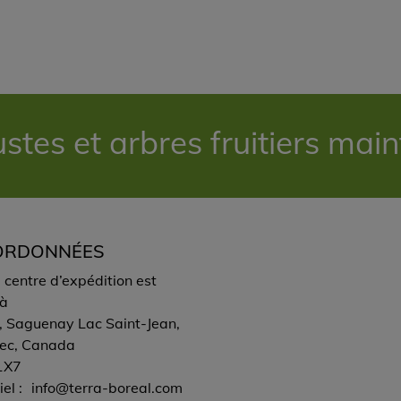
es et arbres fruitiers mai
ORDONNÉES
 centre d’expédition est
 à
 Saguenay Lac Saint-Jean,
ec, Canada
1X7
el :
info@terra-boreal.com