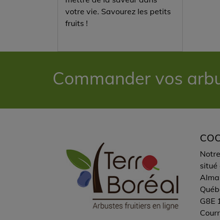
votre vie. Savourez les petits
fruits !
Commander vos arbust
CO
Notre
situé
Alma,
Québ
G8E 
Courri