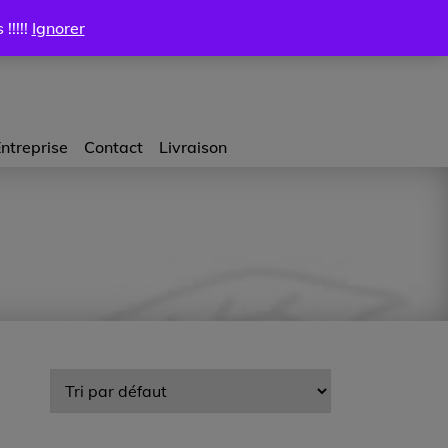
Certificat cadeau
Mon compte
Livraison
0.00
$
!!!!!
Ignorer
ntreprise
Contact
Livraison