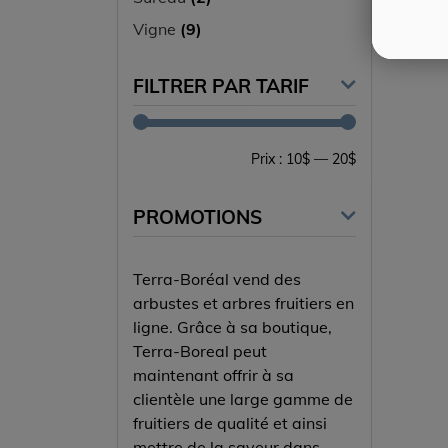
Vigne
(9)
FILTRER PAR TARIF
Prix
Prix
Prix :
10$
—
20$
min
max
PROMOTIONS
Terra-Boréal vend des
arbustes et arbres fruitiers en
ligne. Grâce à sa boutique,
Terra-Boreal peut
maintenant offrir à sa
clientèle une large gamme de
fruitiers de qualité et ainsi
mettre de la saveur dans