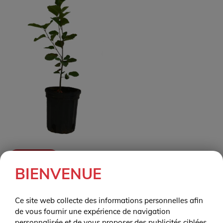
RETOUR
BIENVENUE
Ce site web collecte des informations personnelles afin
Commander vos arbustes et
de vous fournir une expérience de navigation
personnalisée et de vous proposer des publicités ciblées.