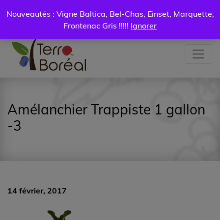
Certificat
Mon
Nouveautés : Vigne Baltica, Bel-Chas, Einset, Marquette,
Livraison
cadeau
compte
0.00
$
Frontenac Gris !!!!!
Ignorer
Amélanchier Trappiste 1 gallon
-3
14 février, 2017