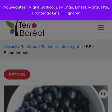
Certificat
Mon
Nouveautés : Vigne Baltica, Bel-Chas, Einset, Marquette,
Livraison
cadeau
compte
0.00
$
Frontenac Gris !!!!!
Ignorer
Accueil
/
Boutique
/
Bleuetier nain de patio
/ BB4 –
Bleuetier nain
RETOUR